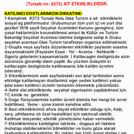
(Tursab no: 8273)
AIT ETKINLIKLERDIR.
KATILIMCI DOSTLARIMIZIN DIKKATINE:
1-Kamptrek 8273 Tursab Nolu Glee Turizm e ait etkinliklerin
sosyal ag platformudur. Grubumuzun tüm yurt içi ve yurt disi
gezileri 1618 sayili Seyahat Acenteleri Kanunu geregince, tüm
yasal haklarimizin korunabilmesi amaci ile Kültür ve Turizm
Bakanligi Seyahat Acentesi Isletme belgesine sahip A Grubu
seyahat acentasi Glee Turizm tarafindan organize edilmektedir.
2-Grupta veya sayfada düzenlenen etkinlikler paylasim esasina
dayanmaktadir.(Paylasim Esasi : Yol - Acenta - Rehberlik -
Sigorta giderlerini kapsamaktadir. ) Katilacagim dediginizde sizin
sözünüze güvenilip islem yapilir. Bu yüzden dolayidir ki
katilacagim dediginizde katilmasaniz bile katilim ücretini
ödersiniz.
3-Etkinliklerimizin web sayfasindaki son iptal tarihinden sonra
etkinlige katilamayan dostlarimiz eger yedek katilimci yoksa
iptal eden katilimci ücretin tamamini ödemekle yükümlüdür.
4-Sehir disi etkinliklerde seyahat sigortasinin yapilabilmesi için
TC kimlik no gereklidir.
5-Doga Yürüyüslerinde katilim ücreti disinda her hangi bir ücret
belirtilmez. Yeme - içme kisinin kendine aittir.
6-Bazi etkinliklerimiz efora dayali etkinlikler oldugu için, Kalp,
sara, pihtilasma vb özel hastaliklari için sakincali olabilir,
Katilmak isteyenler, etkinlik yöneticisine haber vermelidir.
7-Etkinliklerimize katildiginiz taktirde ; dogaya ait risklere
muhatap olabileceklerini bilmelidirler ve bunu göze alarak
faaliyetlere katilmalidirlar. Bu riskler; her türlü dogal afetler,( sel ,