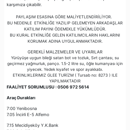
karşımıza çıkabilir.
PAYLAŞIM ESASINA GÖRE MALİYETLENDİRİLİYOR.
BU NEDENLE ETKİNLİĞE YAZILIP GELEMEYEN ARKADAŞLAR
KATILIM PAYINI ÖDEMEKLE YÜKÜMLÜDÜR.
BU KURAL ETKİNLİĞE GELEN KATILIMCILARIN HAKLARINI
KORUMAK ADINA UYGULANMAKTADIR.
GEREKLİ MALZEMELER VE UYARILAR
Yürüyüşe uygun bileği satan bot ve tozluk, Sırt çantası, su
geçirmez yağmurluk, panço. 1.5-2 litre su, öğle kumanyası için
yiyecek. Yedek kıyafet ve spor ayakkabı.
ETKINLIKLERIMIZ GLEE TURİZM ( Tursab no: 8273 ) ILE
YAPILMAKTADIR
FAALİYET SORUMLUSU : 0506 972 5614
Araç Durakları
7:00 Yenibosna
7.05 İncirli E-5 Alfemo
7.15 Mecidiyeköy Y.K.Bank