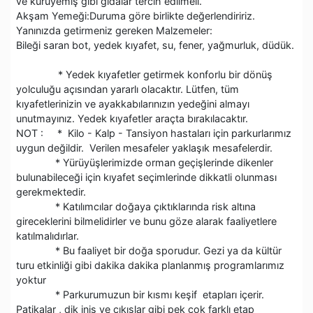
ve kuruyemiş gibi gıdalar tercih edilmeli.
Akşam Yemeği:Duruma göre birlikte değerlendiririz.
Yanınızda getirmeniz gereken Malzemeler:
Bileği saran bot, yedek kıyafet, su, fener, yağmurluk, düdük.
* Yedek kıyafetler getirmek konforlu bir dönüş
yolculuğu açısından yararlı olacaktır. Lütfen, tüm
kıyafetlerinizin ve ayakkabılarınızın yedeğini almayı
unutmayınız. Yedek kıyafetler araçta bırakılacaktır.
NOT : * Kilo - Kalp - Tansiyon hastaları için parkurlarımız
uygun değildir. Verilen mesafeler yaklaşık mesafelerdir.
* Yürüyüşlerimizde orman geçişlerinde dikenler
bulunabileceği için kıyafet seçimlerinde dikkatli olunması
gerekmektedir.
* Katılımcılar doğaya çıktıklarında risk altına
gireceklerini bilmelidirler ve bunu göze alarak faaliyetlere
katılmalıdırlar.
* Bu faaliyet bir doğa sporudur. Gezi ya da kültür
turu etkinliği gibi dakika dakika planlanmış programlarımız
yoktur
* Parkurumuzun bir kısmı keşif etapları içerir.
Patikalar , dik iniş ve çıkışlar gibi pek çok farklı etap