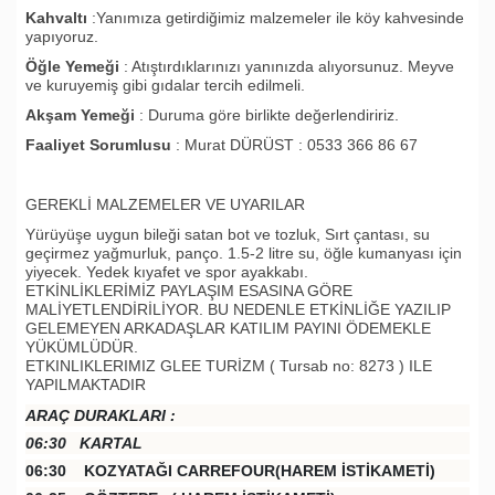
Kahvaltı
:Yanımıza getirdiğimiz malzemeler ile köy kahvesinde
yapıyoruz.
Öğle Yemeği
: Atıştırdıklarınızı yanınızda alıyorsunuz. Meyve
ve kuruyemiş gibi gıdalar tercih edilmeli.
Akşam Yemeği
: Duruma göre birlikte değerlendiririz.
Faaliyet Sorumlusu
: Murat DÜRÜST : 0533 366 86 67
GEREKLİ MALZEMELER VE UYARILAR
Yürüyüşe uygun bileği satan bot ve tozluk, Sırt çantası, su
geçirmez yağmurluk, panço. 1.5-2 litre su, öğle kumanyası için
yiyecek. Yedek kıyafet ve spor ayakkabı.
ETKİNLİKLERİMİZ PAYLAŞIM ESASINA GÖRE
MALİYETLENDİRİLİYOR. BU NEDENLE ETKİNLİĞE YAZILIP
GELEMEYEN ARKADAŞLAR KATILIM PAYINI ÖDEMEKLE
YÜKÜMLÜDÜR.
ETKINLIKLERIMIZ GLEE TURİZM ( Tursab no: 8273 ) ILE
YAPILMAKTADIR
ARAÇ DURAKLARI :
06:30 KARTAL
06:30 KOZYATAĞI CARREFOUR(HAREM İSTİKAMETİ)