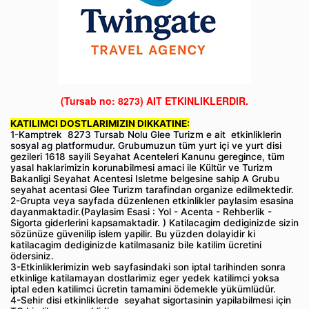
(Tursab no: 8273)
AIT ETKINLIKLERDIR.
KATILIMCI DOSTLARIMIZIN DIKKATINE:
1-Kamptrek 8273 Tursab Nolu Glee Turizm e ait etkinliklerin
sosyal ag platformudur. Grubumuzun tüm yurt içi ve yurt disi
gezileri 1618 sayili Seyahat Acenteleri Kanunu geregince, tüm
yasal haklarimizin korunabilmesi amaci ile Kültür ve Turizm
Bakanligi Seyahat Acentesi Isletme belgesine sahip A Grubu
seyahat acentasi Glee Turizm tarafindan organize edilmektedir.
2-Grupta veya sayfada düzenlenen etkinlikler paylasim esasina
dayanmaktadir.(Paylasim Esasi : Yol - Acenta - Rehberlik -
Sigorta giderlerini kapsamaktadir. ) Katilacagim dediginizde sizin
sözünüze güvenilip islem yapilir. Bu yüzden dolayidir ki
katilacagim dediginizde katilmasaniz bile katilim ücretini
ödersiniz.
3-Etkinliklerimizin web sayfasindaki son iptal tarihinden sonra
etkinlige katilamayan dostlarimiz eger yedek katilimci yoksa
iptal eden katilimci ücretin tamamini ödemekle yükümlüdür.
4-Sehir disi etkinliklerde seyahat sigortasinin yapilabilmesi için