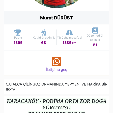
Murat DÜRÜST
Düzenlediği
Puanı
Katıldığı etkinlik
Yürüyüş mesafesi
etkinlik
1365
68
1385
km
51
İletişime geç
ÇATALCA ÇİLİNGOZ ORMANINDA YEPYENİ VE HARİKA BİR
ROTA
KARACAKÖY - PODİMA ORTA ZOR DOĞA
YÜRÜYÜŞÜ