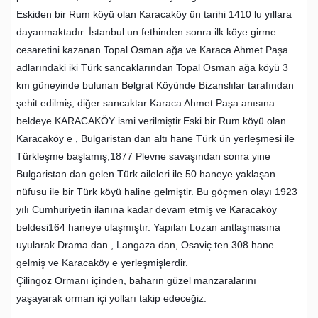
Eskiden bir Rum köyü olan Karacaköy ün tarihi 1410 lu yıllara
dayanmaktadır. İstanbul un fethinden sonra ilk köye girme
cesaretini kazanan Topal Osman ağa ve Karaca Ahmet Paşa
adlarındaki iki Türk sancaklarından Topal Osman ağa köyü 3
km güneyinde bulunan Belgrat Köyünde Bizanslılar tarafından
şehit edilmiş, diğer sancaktar Karaca Ahmet Paşa anısına
beldeye KARACAKÖY ismi verilmiştir.Eski bir Rum köyü olan
Karacaköy e , Bulgaristan dan altı hane Türk ün yerleşmesi ile
Türkleşme başlamış,1877 Plevne savaşından sonra yine
Bulgaristan dan gelen Türk aileleri ile 50 haneye yaklaşan
nüfusu ile bir Türk köyü haline gelmiştir. Bu göçmen olayı 1923
yılı Cumhuriyetin ilanına kadar devam etmiş ve Karacaköy
beldesi164 haneye ulaşmıştır. Yapılan Lozan antlaşmasına
uyularak Drama dan , Langaza dan, Osaviç ten 308 hane
gelmiş ve Karacaköy e yerleşmişlerdir.
Çilingoz Ormanı içinden, baharın güzel manzaralarını
yaşayarak orman içi yolları takip edeceğiz.