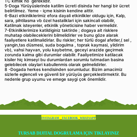
TC kimlik no gereklidir.
5-Doga Yürüyüslerinde katilim ücreti disinda her hangi bir ücret
belirtilmez. Yeme - içme kisinin kendine aittir.
6-Bazi etkinliklerimiz efora dayali etkinlikler oldugu için, Kalp,
sara, pihtilasma vb özel hastaliklari için sakincali olabilir,
Katilmak isteyenler, etkinlik yöneticisine haber vermelidir.
7-Etkinliklerimize katildiginiz taktirde ; dogaya ait risklere
muhatap olabileceklerini bilmelidirler ve bunu göze alarak
faaliyetlere katilmalidirlar. Bu riskler; her türlü dogal afetler,( sel ,
yangin,tas düsmesi, suda bogulma , toprak kaymasi, yildirim
vb), vahsi hayvan, yolu kaybetme, geceyi arazide geçirmek
zorunda kalma gibi durumlar olabilir. Faaliyetimize katilacak
kisiler hiç kimseyi bu durumlardan sorumlu tutmadan basina
gelebilecek olaylari kabullenmis olarak gelmelidirler.
8 -Dogada herkes kendisinden sorumludur. Bizim amacimiz
sizlerle eglenceli ve güvenli bir yürüyüs gerçeklestirmektir. Bu
nedenle grup uyumu ve emege saygi çok önemlidir.
INSTAGRAM
FACEBOOK
WHATSAPP
TURSAB DIJITAL DOGRULAMA IÇIN TIKLAYINIZ