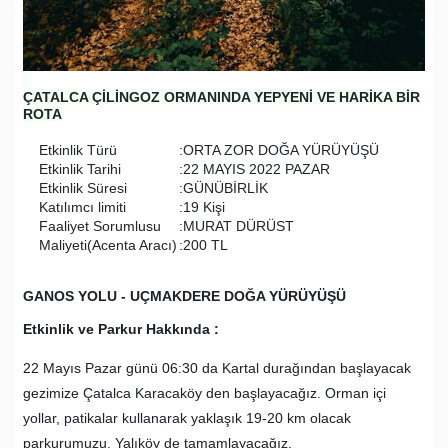
ÇATALCA ÇİLİNGOZ ORMANINDA YEPYENİ VE HARİKA BİR
ROTA
Etkinlik Türü
:ORTA ZOR DOĞA YÜRÜYÜŞÜ
Etkinlik Tarihi
:22 MAYIS 2022 PAZAR
Etkinlik Süresi
:GÜNÜBİRLİK
Katılımcı limiti
:19 Kişi
Faaliyet Sorumlusu
:MURAT DÜRÜST
Maliyeti(Acenta Aracı)
:200 TL
GANOS YOLU - UÇMAKDERE DOĞA YÜRÜYÜŞÜ
Etkinlik ve Parkur Hakkında :
22 Mayıs Pazar günü 06:30 da Kartal durağından başlayacak
gezimize Çatalca Karacaköy den başlayacağız. Orman içi
yollar, patikalar kullanarak yaklaşık 19-20 km olacak
parkurumuzu, Yalıköy de tamamlayacağız.