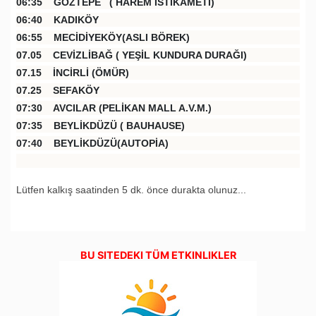
06:35 GÖZTEPE ( HAREM İSTİKAMETİ)
06:40 KADIKÖY
06:55 MECİDİYEKÖY(ASLI BÖREK)
07.05 CEVİZLİBAĞ ( YEŞİL KUNDURA DURAĞI)
07.15 İNCİRLİ (ÖMÜR)
07.25 SEFAKÖY
07:30 AVCILAR (PELİKAN MALL A.V.M.)
07:35 BEYLİKDÜZÜ ( BAUHAUSE)
07:40 BEYLİKDÜZÜ(AUTOPİA)
Lütfen kalkış saatinden 5 dk. önce durakta olunuz...
BU SITEDEKI TÜM ETKINLIKLER