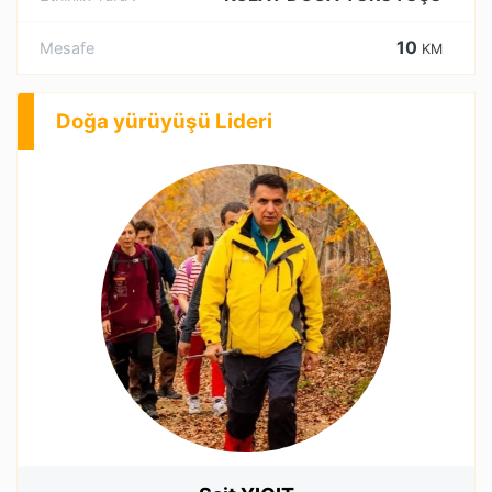
10
Mesafe
KM
Doğa yürüyüşü Lideri