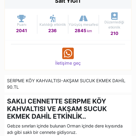
Sait YIGIT
Düzenlediği
Puanı
Katıldığı etkinlik
Yürüyüş mesafesi
etkinlik
2041
236
2845
km
210
İletişime geç
SERPME KÖY KAHVALTISI-AKŞAM SUCUK EKMEK DAHİL
90.TL
SAKLI CENNETTE SERPME KÖY
KAHVALTISI VE AKŞAM SUCUK
EKMEK DAHİL ETKİNLİK..
Gebze sınırları içinde bulunan Orman içinde dere kıyısında
adı gibi saklı bir cennete gidiyoruz.