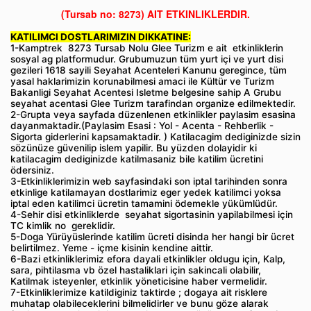
(Tursab no: 8273)
AIT ETKINLIKLERDIR.
KATILIMCI DOSTLARIMIZIN DIKKATINE:
1-Kamptrek 8273 Tursab Nolu Glee Turizm e ait etkinliklerin
sosyal ag platformudur. Grubumuzun tüm yurt içi ve yurt disi
gezileri 1618 sayili Seyahat Acenteleri Kanunu geregince, tüm
yasal haklarimizin korunabilmesi amaci ile Kültür ve Turizm
Bakanligi Seyahat Acentesi Isletme belgesine sahip A Grubu
seyahat acentasi Glee Turizm tarafindan organize edilmektedir.
2-Grupta veya sayfada düzenlenen etkinlikler paylasim esasina
dayanmaktadir.(Paylasim Esasi : Yol - Acenta - Rehberlik -
Sigorta giderlerini kapsamaktadir. ) Katilacagim dediginizde sizin
sözünüze güvenilip islem yapilir. Bu yüzden dolayidir ki
katilacagim dediginizde katilmasaniz bile katilim ücretini
ödersiniz.
3-Etkinliklerimizin web sayfasindaki son iptal tarihinden sonra
etkinlige katilamayan dostlarimiz eger yedek katilimci yoksa
iptal eden katilimci ücretin tamamini ödemekle yükümlüdür.
4-Sehir disi etkinliklerde seyahat sigortasinin yapilabilmesi için
TC kimlik no gereklidir.
5-Doga Yürüyüslerinde katilim ücreti disinda her hangi bir ücret
belirtilmez. Yeme - içme kisinin kendine aittir.
6-Bazi etkinliklerimiz efora dayali etkinlikler oldugu için, Kalp,
sara, pihtilasma vb özel hastaliklari için sakincali olabilir,
Katilmak isteyenler, etkinlik yöneticisine haber vermelidir.
7-Etkinliklerimize katildiginiz taktirde ; dogaya ait risklere
muhatap olabileceklerini bilmelidirler ve bunu göze alarak